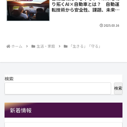
り拓くAI×自動車とは？ 自動運
転技術から安全性、課題、未来の
展望、最新技術と活用例まで徹底
解説
2025.03.16
ホーム
生活・家庭
「生きる」「守る」
検索
検索
新着情報