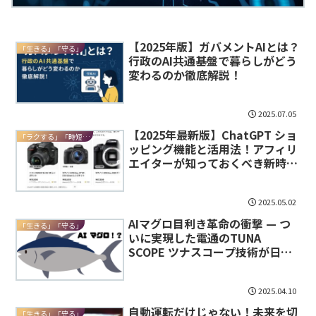
【2025年版】ガバメントAIとは？
「生きる」「守る」
行政のAI共通基盤で暮らしがどう
変わるのか徹底解説！
2025.07.05
【2025年最新版】ChatGPT ショ
「ラクする」「時短する」
ッピング機能と活用法！アフィリ
エイターが知っておくべき新時代
のマーケティング戦略とビジネス
チャンス
2025.05.02
AIマグロ目利き革命の衝撃 — つ
「生きる」「守る」
いに実現した電通のTUNA
SCOPE ツナスコープ技術が日本
の漁業を変える
2025.04.10
自動運転だけじゃない！未来を切
「生きる」「守る」