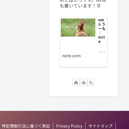
も書いています！🐰
um
o う
ーも
｜
not
e
umo
note.com
うー
もで
す。
20年
教育
業界
で、
その
後10
年建
材業
界の
人
事、
総務
部門
で働
いて
特定商取引法に基づく表記
Privacy Policy
サイトマップ
きま