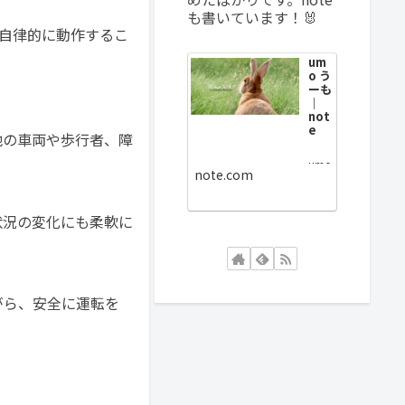
も書いています！🐰
が自律的に動作するこ
um
o う
ーも
｜
not
e
他の車両や歩行者、障
umo
note.com
うー
もで
す。
20年
状況の変化にも柔軟に
教育
業界
で、
その
後10
年建
がら、安全に運転を
材業
界の
人
事、
総務
部門
で働
いて
きま