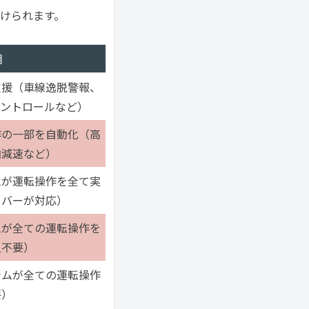
分けられます。
明
支援（車線逸脱警報、
コントロールなど）
作の一部を自動化（高
加減速など）
ムが運転操作を全て実
イバーが対応）
ムが全ての運転操作を
入不要）
テムが全ての運転操作
要）