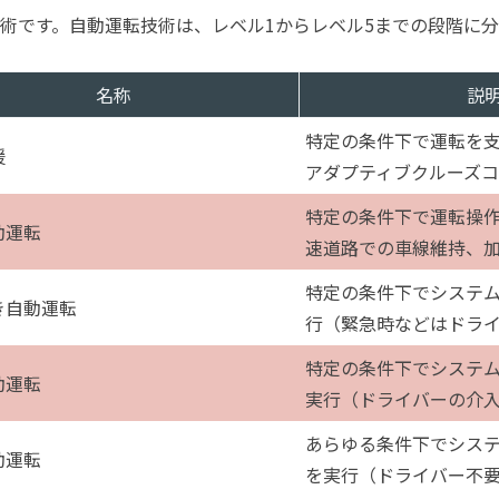
技術です。自動運転技術は、レベル1からレベル5までの段階に
名称
説
特定の条件下で運転を
援
アダプティブクルーズ
特定の条件下で運転操
動運転
速道路での車線維持、
特定の条件下でシステ
き自動運転
行（緊急時などはドラ
特定の条件下でシステ
動運転
実行（ドライバーの介
あらゆる条件下でシス
動運転
を実行（ドライバー不