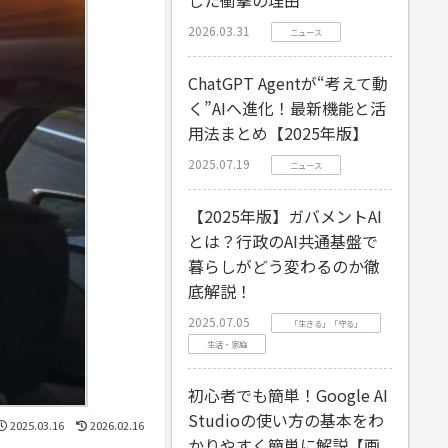
2026.03.31
ニュース
ChatGPT Agentが“考えて動
く”AIへ進化！最新機能と活
用法まとめ【2025年版】
2025.07.19
ニュース
【2025年版】ガバメントAI
とは？行政のAI共通基盤で
暮らしがどう変わるのか徹
底解説！
2025.07.05
「生きる」「守る」
生活・家庭
初心者でも簡単！Google AI
Studioの使い方の基本をわ
2025.03.16
2026.02.16
かりやすく簡単に解説【画