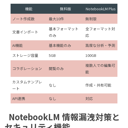
機能
無料版
NotebookLM Plus
ノート作成数
最大10件
無制限
基本フォーマット
全フォーマット対
文書インポート
のみ
応
AI機能
基本機能のみ
高度な分析・予測
ストレージ容量
5GB
100GB
複数人での編集可
コラボレーション
閲覧のみ
能
カスタムテンプレ
なし
作成・共有可能
ート
API連携
なし
対応
NotebookLM 情報漏洩対策と
セキュリティ機能